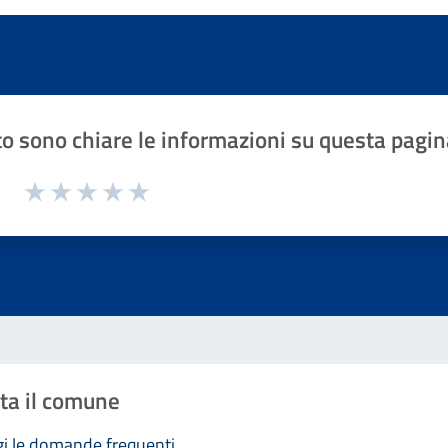
o sono chiare le informazioni su questa pagin
1 a 5 stelle la pagina
Valuta 1 stelle su 5
Valuta 2 stelle su 5
Valuta 3 stelle su 5
Valuta 4 stelle su 5
Valuta 5 stelle su 5
ta il comune
i le domande frequenti