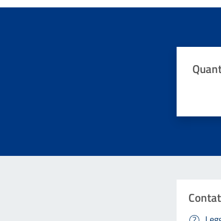
Quant
Valuta da 
Contat
Legg