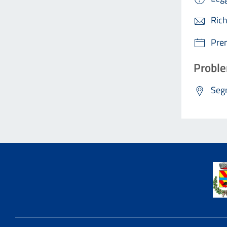
Rich
Pre
Proble
Segn