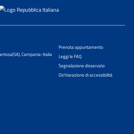
Prenota appuntamento
Pertosa(SA), Campania-Italia
Leggi le FAQ
Segnalazione disservizio
Dichiarazione di accessibilità
o
Ciao 👋
Come posso esserti utile?
smart_toy