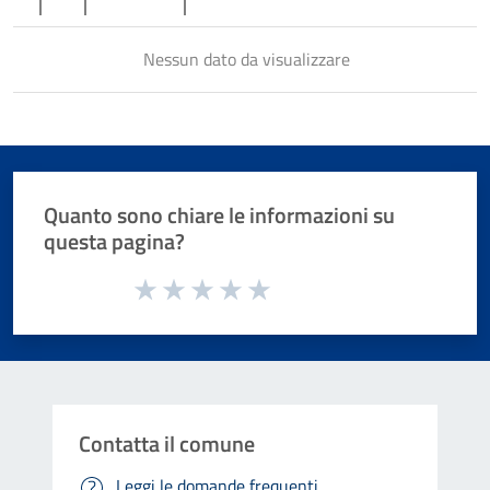
Nessun dato da visualizzare
Quanto sono chiare le informazioni su
questa pagina?
Valuta da 1 a 5 stelle la pagina
Valuta 1 stelle su 5
Valuta 2 stelle su 5
Valuta 3 stelle su 5
Valuta 4 stelle su 5
Valuta 5 stelle su 5
Contatta il comune
Leggi le domande frequenti