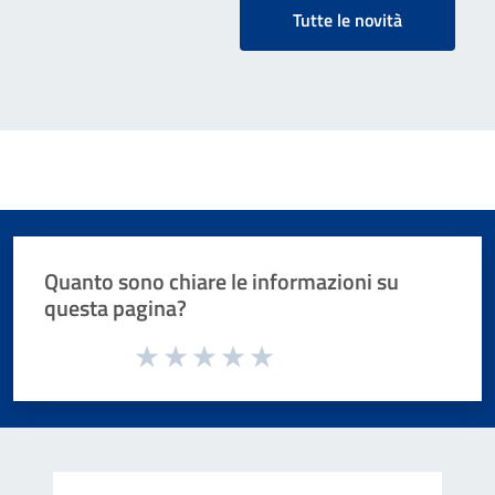
Tutte le novità
Quanto sono chiare le informazioni su
questa pagina?
Valuta da 1 a 5 stelle la pagina
Valuta 1 stelle su 5
Valuta 2 stelle su 5
Valuta 3 stelle su 5
Valuta 4 stelle su 5
Valuta 5 stelle su 5