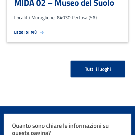
MIDA 02 – Museo del Suolo
Località Muraglione, 84030 Pertosa (SA)
LEGGI DI PIÙ
SU LOREM IPSUM DOLOR SIT AMET, CONSECTETUR ADIPISCING EL
Tutti i luoghi
Quanto sono chiare le informazioni su
questa pagina?