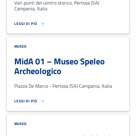
Vari punti del centro storico, Pertosa (SA)
Campania, Italia
LEGGI DI PIÙ
SU LOREM IPSUM DOLOR SIT AMET, CONSECTETUR ADIPISCING EL
MUSEO
MidA 01 – Museo Speleo
Archeologico
Piazza De Marco - Pertosa (SA) Campania, Italia
LEGGI DI PIÙ
SU LOREM IPSUM DOLOR SIT AMET, CONSECTETUR ADIPISCING EL
MUSEO