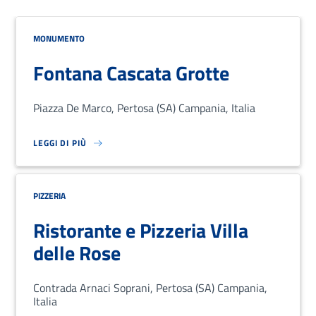
MONUMENTO
Fontana Cascata Grotte
Piazza De Marco, Pertosa (SA) Campania, Italia
LEGGI DI PIÙ
SU LOREM IPSUM DOLOR SIT AMET, CONSECTETUR ADIPISCING EL
PIZZERIA
Ristorante e Pizzeria Villa
delle Rose
Contrada Arnaci Soprani, Pertosa (SA) Campania,
Italia