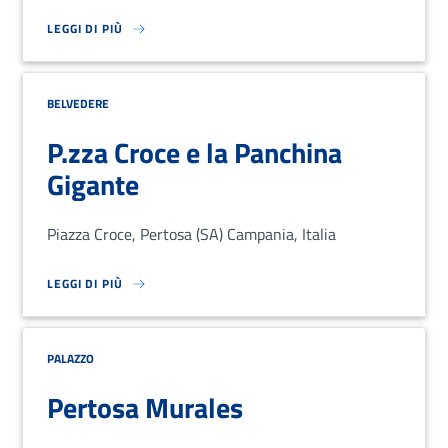
LEGGI DI PIÙ
SU LOREM IPSUM DOLOR SIT AMET, CONSECTETUR ADIPISCING EL
BELVEDERE
P.zza Croce e la Panchina
Gigante
Piazza Croce, Pertosa (SA) Campania, Italia
LEGGI DI PIÙ
SU LOREM IPSUM DOLOR SIT AMET, CONSECTETUR ADIPISCING EL
PALAZZO
Pertosa Murales